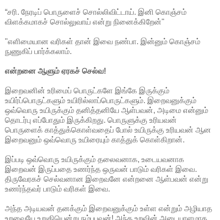
“சரி. நேரடிப் பொருளைச் சொல்லிவிட்டாய். இனி கொஞ்சம்
விளக்கமாகச் சொல்லுவாய் என்று நினைக்கிறேன்"
"எளிமையான வரிகள் தான் இவை நண்பா. இன்னும் கொஞ்சம்
நுணுகிப் பார்க்கலாம்.
என்றனை ஆளும் ஏரகச் செல்வ!
இறைவனின் உரிமைப் பொருட்களே இங்கே இருக்கும்
உயிர்ப்பொருட்களும் உயிரில்லாப்பொருட்களும். இறைவனுக்கும்
ஒவ்வொரு உயிருக்கும் தனித்தனியே ஆள்பவன், அடிமை என்னும்
தொடர்பு எப்போதும் இருக்கிறது. பொருளுக்கு உரியவன்
பொருளைக் காத்துக்கொள்வதைப் போல் உயிருக்கு உரியவன் ஆன
இறைவனும் ஒவ்வொரு உயிரையும் காத்துக் கொள்கிறான்.
இப்படி ஒவ்வொரு உயிருக்கும் தலைவனாக, உடையவனாக
இறைவன் இருப்பதை உணர்ந்த ஒருவன் பாடும் வரிகள் இவை.
திருவேரகச் செல்வனான இறைவனே என்றனை ஆள்பவன் என்று
உணர்ந்தவர் பாடும் வரிகள் இவை.
அந்த அடியவன் தனக்கும் இறைவனுக்கும் உள்ள என்றும் அழியாத
உறவையே உறுதியென்று நம்புபவன்! அந்த உறவின் அடையாளமாக